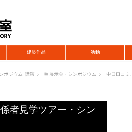
建築作品
活動
ンポジウム･講演
展示会・シンポジウム
中日口コミ
関係者見学ツアー・シン