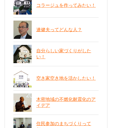
コラージュを作ってみたい！
連健夫ってどんな人？
自分らしい家づくりがした
い！
空き家空き地を活かしたい！
木密地域の不燃化耐震化のア
イデア
住民参加のまちづくりって