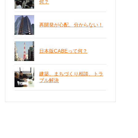
何？
再開発が心配、分からない！
日本版CABEって何？
建築、まちづくり相談、トラ
ブル解決