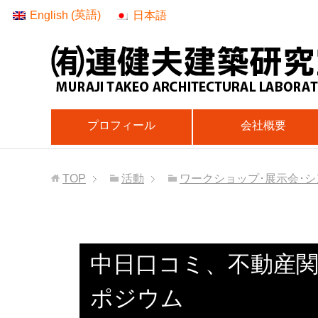
英語
English
日本語
(
)
プロフィール
会社概要
TOP
活動
ワークショップ･展示会･シ
中日口コミ、不動産
ポジウム