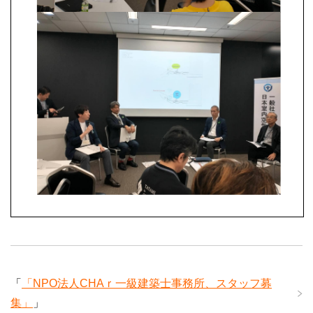
「
「NPO法人CHAｒ一級建築士事務所、スタッフ募
集」
」