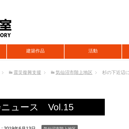
建築作品
活動
震災復興支援
気仙沼市階上地区
杉の下近辺に
ュース Vol.15
 :
2019年6月13日
気仙沼市階上地区