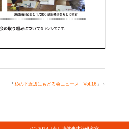
「
杉の下近辺にもどる会ニュース Vol.16
」
(C) 2018（有）連健夫建築研究室