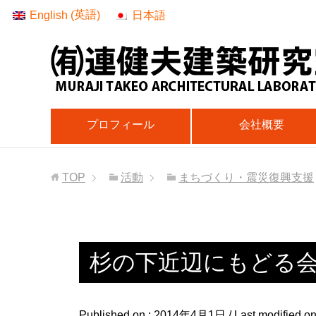
英語
English
日本語
(
)
プロフィール
会社概要
TOP
活動
まちづくり・震災復興支援
杉の下近辺にもどる会ニ
Published on :
2014年4月1日
/ Last modified on