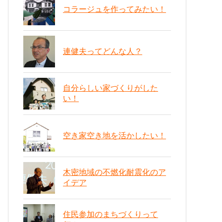
コラージュを作ってみたい！
連健夫ってどんな人？
自分らしい家づくりがした
い！
空き家空き地を活かしたい！
木密地域の不燃化耐震化のア
イデア
住民参加のまちづくりって