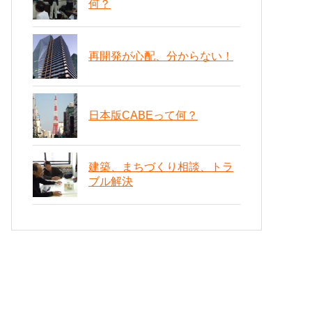
何？
再開発が心配、分からない！
日本版CABEって何？
建築、まちづくり相談、トラ
ブル解決