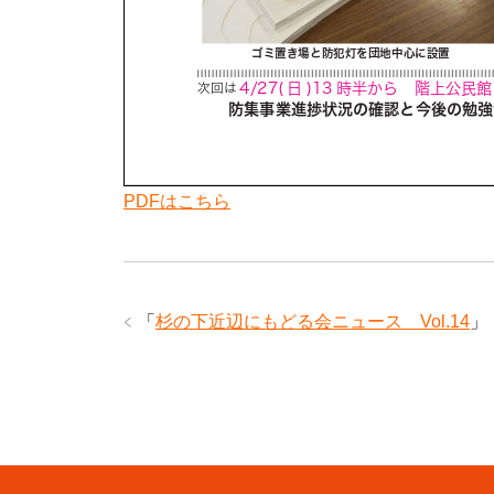
PDFはこちら
「
杉の下近辺にもどる会ニュース Vol.14
」